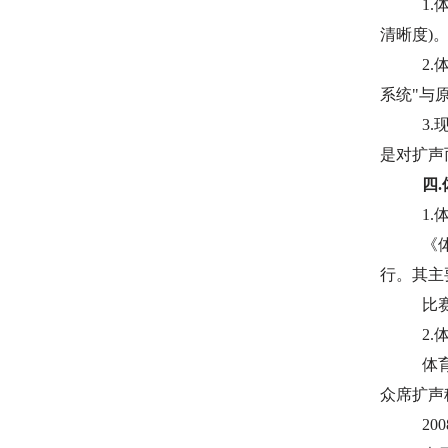
1.体
清晰度)
2.体
系统"与
3.现
是对扩声
四
1.体
《体育
行。其主要
比赛大
2.体
体育场
众席扩声
200