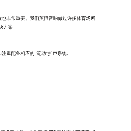
也非常重要。我们英恒音响做过许多体育场所
决方案
重配备相应的"流动"扩声系统;