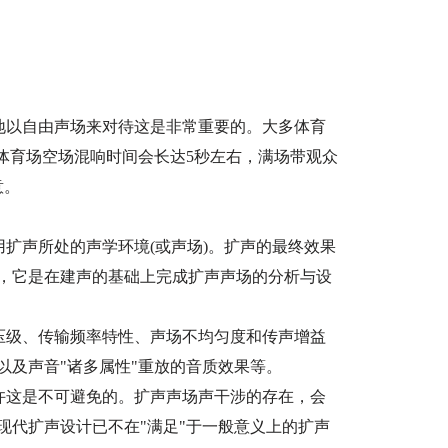
以自由声场来对待这是非常重要的。大多体育
体育场空场混响时间会长达5秒左右，满场带观众
意。
声所处的声学环境(或声场)。扩声的最终效果
，它是在建声的基础上完成扩声声场的分析与设
级、传输频率特性、声场不均匀度和传声增益
及声音"诸多属性"重放的音质效果等。
这是不可避免的。扩声声场声干涉的存在，会
现代扩声设计已不在"满足"于一般意义上的扩声